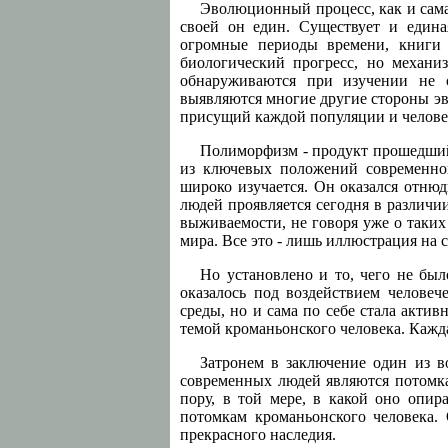
Эволюционный процесс, как и сама
своей он един. Существует и едина
огромные периоды времени, книги 
биологический прогресс, но механи
обнаруживаются при изучении не 
выявляются многие другие стороны эв
присущий каждой популяции и человеч
Полиморфизм - продукт прошедший
из ключевых положений современно
широко изучается. Он оказался отню
людей проявляется сегодня в различи
выживаемости, не говоря уже о таких 
мира. Все это - лишь иллюстрация на
Но установлено и то, чего не бы
оказалось под воздействием человеч
среды, но и сама по себе стала актив
темой кроманьонского человека. Кажда
Затронем в заключение один из в
современных людей являются потомка
пору, в той мере, в какой оно опир
потомкам кроманьонского человека.
прекрасного наследия.