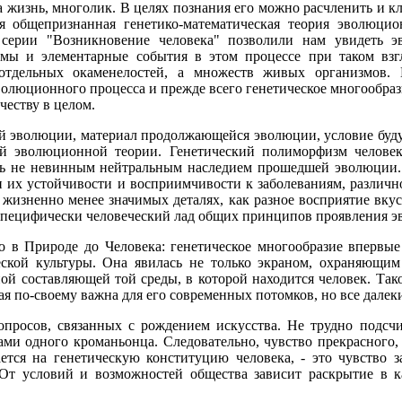
 жизнь, многолик. В целях познания его можно расчленить и кл
я общепризнанная генетико-математическая теория эволюцио
серии "Возникновение человека" позволили нам увидеть э
змы и элементарные события в этом процессе при таком взг
отдельных окаменелостей, а множеств живых организмов.
олюционного процесса и прежде всего генетическое многообраз
еству в целом.
 эволюции, материал продолжающейся эволюции, условие буду
й эволюционной теории. Генетический полиморфизм человек
дь не невинным нейтральным наследием прошедшей эволюции. 
и их устойчивости и восприимчивости к заболеваниям, различн
жизненно менее значимых деталях, как разное восприятие вкуса
 специфически человеческий лад общих принципов проявления 
ло в Природе до Человека: генетическое многообразие впервы
еской культуры. Она явилась не только экраном, охраняющим
ной составляющей той среды, в которой находится человек. Так
я по-своему важна для его современных потомков, но все далек
опросов, связанных с рождением искусства. Не трудно подсчи
ми одного кроманьонца. Следовательно, чувство прекрасного, 
ается на генетическую конституцию человека, - это чувство
 От условий и возможностей общества зависит раскрытие в к