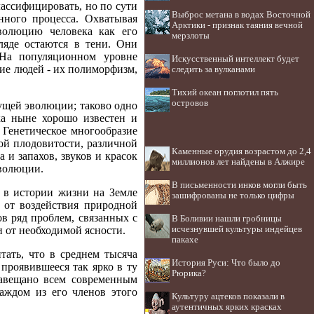
ассифицировать, но по сути
Выброс метана в водах Восточной
нного процесса. Охватывая
Арктики - признак таяния вечной
волюцию человека как его
мерзлоты
ляде остаются в тени. Они
 На популяционном уровне
Искусственный интеллект будет
ие людей - их полиморфизм,
следить за вулканами
Тихий океан поглотил пять
островов
щей эволюции; таково одно
а ныне хорошо известен и
Генетическое многообразие
ой плодовитости, различной
Каменные орудия возрастом до 2,4
 и запахов, звуков и красок
миллионов лет найдены в Алжире
эволюции.
В письменности инков могли быть
е в истории жизни на Земле
зашифрованы не только цифры
 от воздействия природной
ов ряд проблем, связанных с
В Боливии нашли гробницы
исчезнувшей культуры индейцев
и от необходимой ясности.
пакахе
тать, что в среднем тысяча
История Руси: Что было до
проявившееся так ярко в ту
Рюрика?
 завещано всем современным
аждом из его членов этого
Культуру ацтеков показали в
аутентичных ярких красках