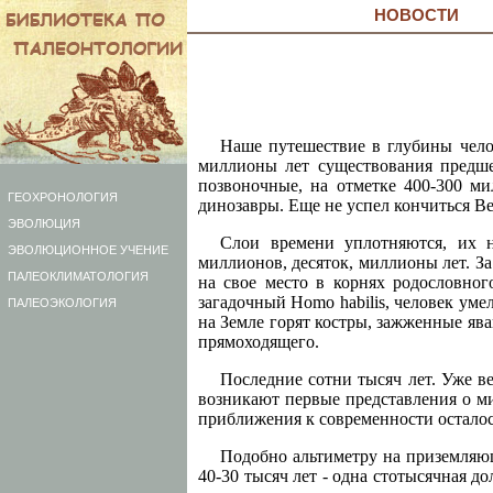
НОВОСТИ
Наше путешествие в глубины чело
миллионы лет существования предше
позвоночные, на отметке 400-300 м
ГЕОХРОНОЛОГИЯ
динозавры. Еще не успел кончиться В
ЭВОЛЮЦИЯ
Слои времени уплотняются, их н
ЭВОЛЮЦИОННОЕ УЧЕНИЕ
миллионов, десяток, миллионы лет. 
ПАЛЕОКЛИМАТОЛОГИЯ
на свое место в корнях родословног
загадочный Homo habilis, человек уме
ПАЛЕОЭКОЛОГИЯ
на Земле горят костры, зажженные яв
прямоходящего.
Последние сотни тысяч лет. Уже в
возникают первые представления о ми
приближения к современности осталос
Подобно альтиметру на приземляющ
40-30 тысяч лет - одна стотысячная д