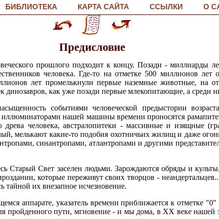
БИБЛИОТЕКА
КАРТА САЙТА
ССЫЛКИ
О С
Предисловие
веческого прошлого подходит к концу. Позади - миллиарды ле
ственников человека. Где-то на отметке 500 миллионов лет 
иллионов лет промелькнули первые наземные животные, на от
ек динозавров, как уже позади первые млекопитающие, а среди 
асыщенность событиями человеческой предыстории возраста
За иллюминаторами нашей машины времени проносятся рамапите
о древа человека, австралопитеки - массивные и изящные (гр
лый, мелькают какие-то подобия охотничьих жилищ и даже огонь
антропами, синантропами, атлантропами и другими представител
есь Старый Свет заселен людьми. Зарождаются обряды и культы
роздании, которые переживут своих творцов - неандертальцев.
ь тайной их внезапное исчезновение.
емся аппарате, указатель времени приближается к отметке "0" 
оля пройденного пути, мгновение - и мы дома, в XX веке нашей