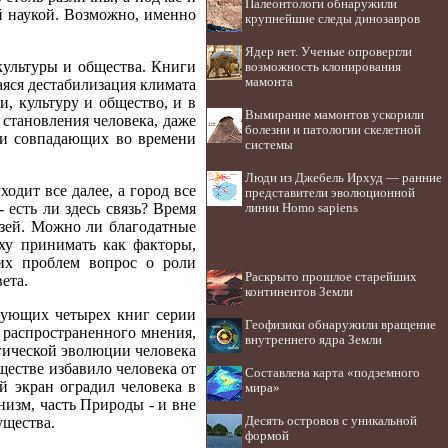
Палеонтологи обнаружили
й наукой. Возможно, именно
крупнейшие следы динозавров
Ядер нет. Ученые опровергли
 культуры и общества. Книги
возможность клонирования
мамонта
аяся дестабилизация климата
, культуру и общество, и в
Вымирание мамонтов ускорили
 становления человека, даже
болезни и патологии скелетной
ми совпадающих во времени
системы
Люди из Джебель Ирхуд — ранние
одит все далее, а город все
представители эволюционной
 есть ли здесь связь? Время
линии Homo sapiens
язей. Можно ли благодатные
ху принимать как факторы,
ких проблем вопрос о роли
Раскрыто прошлое старейших
ета.
континентов Земли
твующих четырех книг серии
Геофизики обнаружили вращение
о распространенного мнения,
внутреннего ядра Земли
огической эволюции человека
ществе избавило человека от
Составлена карта «подземного
й экран оградил человека в
мира»
низм, часть Природы - и вне
Десять островов c уникальной
ущества.
формой