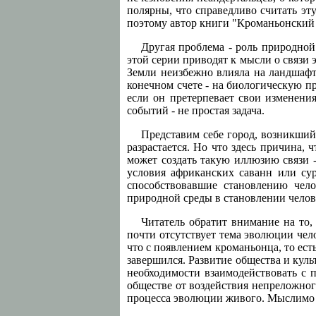
полярны, что справедливо считать э
поэтому автор книги "Кроманьонский ч
Другая проблема - роль природной 
этой серии приводят к мысли о связи
Земли неизбежно влияла на ландшафты
конечном счете - на биологическую пр
если он претерпевает свои изменени
событий - не простая задача.
Представим себе город, возникший 
разрастается. Но что здесь причина, 
может создать такую иллюзию связи 
условия африканских саванн или су
способствовавшие становлению чел
природной среды в становлении челове
Читатель обратит внимание на то
почти отсутствует тема эволюции чел
что с появлением кроманьонца, то ес
завершился. Развитие общества и куль
необходимости взаимодействовать с 
обществе от воздействия непреложног
процесса эволюции живого. Мыслимо л