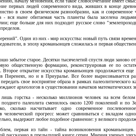
ению, началу мгновения, если такое словосочетание имеет смы
ние первых людей современного вида, живших в конце древне
инство в своем физическом разнообразии, как и современное 
та - вся ныне обитаемая часть планеты была заселена людьм
ии; еще больше для них подходит русское слово "землепроход
 пределов.
ений". Один из них - мир искусства: новый путь связи времен
ледователи, в эпоху кроманьонцев сложилась и первая обществ
рошо забытое старое. Десятки тысячелетий спустя люди заново 
рвую общественную формацию, реконструировав ее по остат
 Второе открытие искусства кроманьонцев продолжается еще 
 в Пиренеях, но и в Приуралье. Все более вырисовывается р
 передать свое восприятие образа в рамках палеолитического 
беждают археологов в существовании начатков математических з
ишь горстка - несколько миллионов человек на всем белом с
 позднего палеолита сменилось около 1200 поколений и по З
ко, сколько насчитывает одно современное послевоенное
в человеческий прогресс может сравниваться с вкладом одно
тельно, выдержит любое подобное сравнение: у великого продолж
блем, первая из тайн - тайна возникновения кроманьонцев
рой рассказано в предыдущей книге серии. Мнения ученых здесь