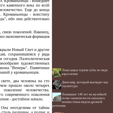
сл. Кроманьонцы - вошедшее
го каменного века по всей
человечество. Еще до конца
и. Кроманьонцы - воистину
цы", ибо они действительно
, связи поколений. Наконец,
енно-экономическая формация
открыли Новый Свет и другие
кам, сохранившимся у ряда
и сегодня. Палеолитическая
азнообразие художественных
канона "Венеры". Памятники
Лимузавры теряли зубы по мере
наний у кроманьонцев.
взросления
вете, два человека на сто
Динозавр, который выглядит как
емле прошло около четырех
скульптура
 поколение человечества.
го современного поколения
Лежавшие 140 лет на музейной
полке окаменелости оказались
ения - достойное начало.
неизвестным видом древней
рептилии
. Она неотделима от тайны
 столь различны, а подчас и