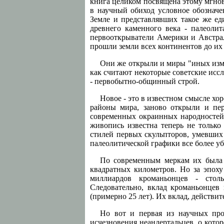
книга целиком посвящена этому мгнов
в научный обиход условное обозначе
Земле и представлявших такое же ед
древнего каменного века - палеоли
первооткрыватели Америки и Австрал
прошли земли всех континентов до их
Они же открыли и миры "иных измер
как считают некоторые советские исс
- первобытно-общинный строй.
Новое - это в известном смысле хо
районы мира, заново открыли и пе
современных окраинных народностей.
живопись известна теперь не только
стилей первых скульпторов, умевших
палеолитической графики все более у
По современным меркам их была л
квадратных километров. Но за эпоху
миллиардов кроманьонцев - столь
Следовательно, вклад кроманьонцев 
(примерно 25 лет). Их вклад, действи
Но вот и первая из научных про
исчезновения неандертальцев, о кото