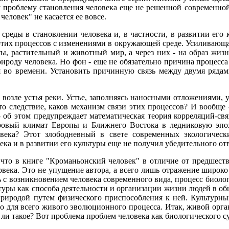
ту проблему становления человека еще не решенной современно
еловек" не касается ее вовсе.
среды в становлении человека и, в частности, в развитии его
 этих процессов с изменениями в окружающей среде. Усиливающ
, растительный и животный мир, а через них - на образ жизни
ироду человека. Но фон - еще не обязательно причина процесса
я во времени. Установить причинную связь между двумя ряда
возле устья реки. Устье, заполняясь наносными отложениями, ух
что следствие, каков механизм связи этих процессов? И вообще -
- об этом предупреждает математическая теория корреляций-св
ровый климат Европы и Ближнего Востока в ледниковую эпо
овека? Этот злободневный в свете современных экологичес
ка и в развитии его культуры еще не получил убедительного отв
, что в книге "Кроманьонский человек" в отличие от предшес
овека. Это не упущение автора, а всего лишь отражение широк
ть с возникновением человека современного вида, процесс биол
туры как способа деятельности и организации жизни людей в об
природой путем физического приспособления к ней. Культурны
о для всего живого эволюционного процесса. Итак, живой орга
и такое? Вот проблема проблем человека как биологического с