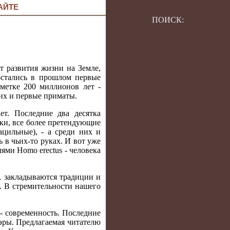
АЙТЕ
ПОИСК:
т развития жизни на Земле,
остались в прошлом первые
метке 200 миллионов лет -
них и первые приматы.
ет. Последние два десятка
ки, все более претендующие
ацильные), - а среди них и
 в чьих-то руках. И вот уже
ями Homo erectus - человека
, закладываются традиции и
.. В стремительности нашего
- современность. Последние
 эры. Предлагаемая читателю