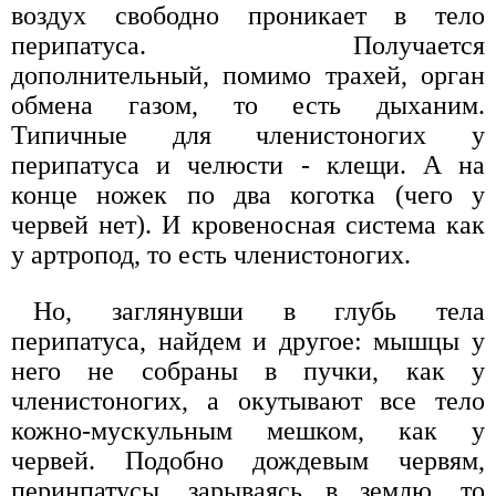
воздух свободно проникает в тело
перипатуса. Получается
дополнительный, помимо трахей, орган
обмена газом, то есть дыханим.
Типичные для членистоногих у
перипатуса и челюсти - клещи. А на
конце ножек по два коготка (чего у
червей нет). И кровеносная система как
у артропод, то есть членистоногих.
Но, заглянувши в глубь тела
перипатуса, найдем и другое: мышцы у
него не собраны в пучки, как у
членистоногих, а окутывают все тело
кожно-мускульным мешком, как у
червей. Подобно дождевым червям,
перинпатусы, зарываясь в землю, то