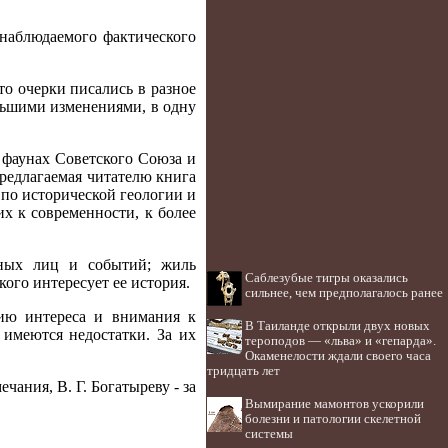
 наблюдаемого фактического
то очерки писались в разное
ольшими изменениями, в одну
 фаунах Советского Союза и
предлагаемая читателю книга
по исторической геологии и
х к современности, к более
нных лиц и событий; жиль
Саблезубые тигры оказались
кого интересует ее история.
сильнее, чем предполагалось ранее
тию интереса и внимания к
В Таиланде открыли двух новых
 имеются недостатки. За их
тероподов — «льва» и «гепарда».
Окаменелости ждали своего часа
тридцать лет
чания, В. Г. Богатыреву - за
Вымирание мамонтов ускорили
болезни и патологии скелетной
системы