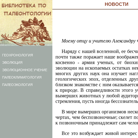
НОВОСТИ
Моему отцу и учителю Александру 
Наряду с нашей вселенной, ее бес
ГЕОХРОНОЛОГИЯ
почти также поражает наше воображен
косвенно - армия ученых, от биохи
ЭВОЛЮЦИЯ
эволюции на ископаемых остатках не
ЭВОЛЮЦИОННОЕ УЧЕНИЕ
многих других наук она изучает на
ПАЛЕОКЛИМАТОЛОГИЯ
геологических эпох, отделенных дру
близком знакомстве с ним оказывает
ПАЛЕОЭКОЛОГИЯ
к природе. В справедливости этого 
вымерших животных у любой аудитории
стремления, пусть иногда бессознател
В мире вымерших организмов неск
чертах, чем беспозвоночные; скелет 
к позвоночным принадлежит сам челов
Все это возбуждает живой интерес