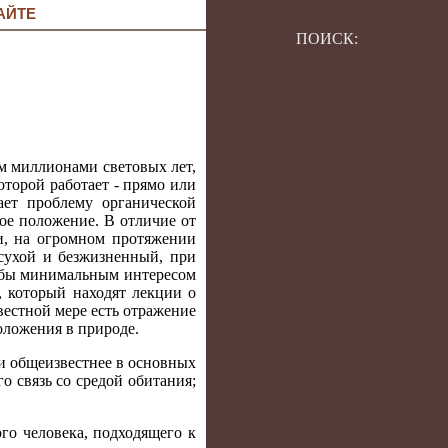
АЙТЕ
ПОИСК:
м миллионами световых лет,
торой работает - прямо или
ает проблему органической
ое положение. В отличие от
и, на огромном протяжении
 сухой и безжизненный, при
я бы минимальным интересом
, который находят лекции о
вестной мере есть отражение
оложения в природе.
и общеизвестнее в основных
о связь со средой обитания;
го человека, подходящего к