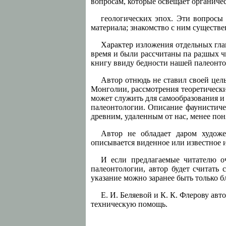
вопросам, которые освещает органич
геологических эпох. Эти вопросы
материала; знакомство с ним существ
Характер изложения отдельных глав
время и были рассчитаны па ра;шых ч
книгу ввиду бедности нашей палеонто
Автор отнюдь не ставил своей це
Монголии, рассмотрения теоретических
может служить для самообразования 
палеонтологии. Описание фаунистиче
древним, удаленным от нас, менее по
Автор не обладает даром худож
описывается виденное или известное и 
И если предлагаемые читателю оч
палеонтологии, автор будет считать 
указание можно заранее быть только 
Е. И. Беляевой и К. К. Флерову авт
техническую помощь.