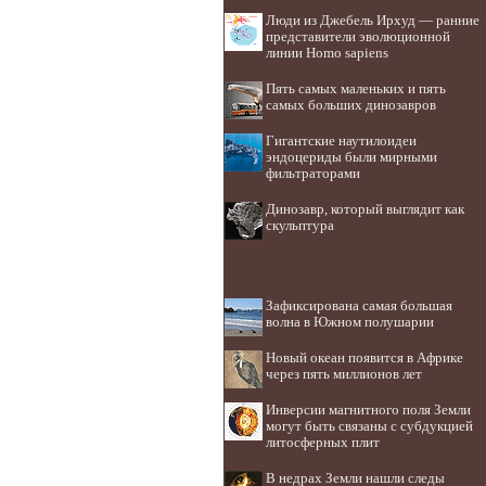
Люди из Джебель Ирхуд — ранние
представители эволюционной
линии Homo sapiens
Пять самых маленьких и пять
самых больших динозавров
Гигантские наутилоидеи
эндоцериды были мирными
фильтраторами
Динозавр, который выглядит как
скульптура
Зафиксирована самая большая
волна в Южном полушарии
Новый океан появится в Африке
через пять миллионов лет
Инверсии магнитного поля Земли
могут быть связаны с субдукцией
литосферных плит
В недрах Земли нашли следы