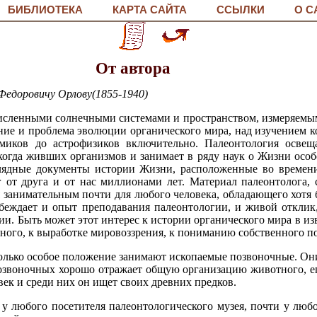
БИБЛИОТЕКА
КАРТА САЙТА
ССЫЛКИ
О С
От автора
Федоровичу Орлову(1855-1940)
численными солнечными системами и пространством, измеряемы
ие и проблема эволюции органического мира, над изучением ко
миков до астрофизиков включительно. Палеонтология освещ
когда живших организмов и занимает в ряду наук о Жизни особ
глядные документы истории Жизни, расположенные во времен
г от друга и от нас миллионами лет. Материал палеонтолога,
ся занимательным почти для любого человека, обладающего хот
убеждает и опыт преподавания палеонтологии, и живой отклик
. Быть может этот интерес к истории органического мира в из
ьного, к выработке мировоззрения, к пониманию собственного п
олько особое положение занимают ископаемые позвоночные. Он
позвоночных хорошо отражает общую организацию животного, ег
ек и среди них он ищет своих древних предков.
 у любого посетителя палеонтологического музея, почти у любо