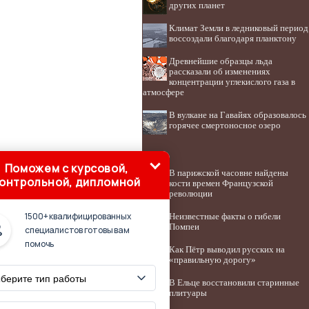
других планет
Климат Земли в ледниковый период
воссоздали благодаря планктону
Древнейшие образцы льда
рассказали об изменениях
концентрации углекислого газа в
атмосфере
В вулкане на Гавайях образовалось
горячее смертоносное озеро
Поможем с курсовой,
В парижской часовне найдены
онтрольной, дипломной
кости времен Французской
революции
1500+ квалифицированных
Неизвестные факты о гибели
Помпеи
специалистов готовы вам
помочь
Как Пётр выводил русских на
«правильную дорогу»
В Ельце восстановили старинные
плитуары