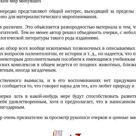
еский мир минувших
 нередко представляют общий интерес, выходящий за пределы
енно для материалистического миропонимания.
 различен. Это объясняется разнородностью материала и тем, ч
итателей. Тем не менее автор решил объединить очерки, с неб
логической литературы такого рода изданиями.
лью обзор всех вообще ископаемых позвоночных в описываемых
 вопросов палеонтологии, ее истории и т. д., по надеется, что 
и некоторым дополнительным пособием к имеющимся учебникам 
ских комплексов в общем ведется от поздних животных, близки
нятным, иногда загадочным.
ественного вымысла, и в его воспоминаниях нет придума
сообщается то, что говорит наука для тех, кто любит природу и 
ерки хоть в какой-нибудь мере будут способствовать разви
себя удовлетворенным, хотя и предполагает, что в написанном
благодарным.
ор очень признателен за просмотр рукописи очерков и ценные заме