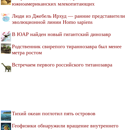
южноамериканских млекопитающих
Люди из Джебель Ирхуд — ранние представители
эволюционной линии Homo sapiens
В ЮАР найден новый гигантский динозавр
Родственник свирепого тираннозавра был менее
метра ростом
Встречаем первого российского титанозавра
Тихий океан поглотил пять островов
Геофизики обнаружили вращение внутреннего