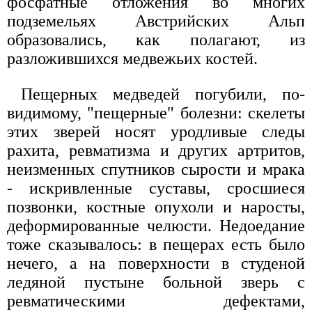
фосфатные отложения во многих
подземельях Австрийских Альп
образовались, как полагают, из
разложившихся медвежьих костей.
Пещерных медведей погубили, по-
видимому, "пещерные" болезни: скелеты
этих зверей носят уродливые следы
рахита, ревматизма и других артритов,
неизменных спутников сырости и мрака
- искривленные суставы, сросшиеся
позвонки, костные опухоли и наросты,
деформированные челюсти. Недоедание
тоже сказывалось: в пещерах есть было
нечего, а на поверхности в студеной
ледяной пустыне больной зверь с
ревматическими дефектами,