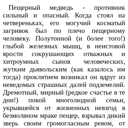
Пещерный медведь - противник
сильный и опасный. Когда стоял на
четвереньках, его могучий косматый
загривок был по плечо пещерному
человеку. Полутонной (и более того!)
глыбой железных мышц, в неистовой
ярости сокрушающих отважных и
хитроумных сынов человеческих,
жутким дьявольским (как казалось им
тогда) проклятием возникал он вдруг из
неведомых страшных далей подземелий.
Дремотный, мирный (редкое счастье в те
дни!) покой многолюдной семьи,
укрывшейся от жизненных невзгод в
безмолвном мраке пещер, взрывал дикий
зверь своим громогласным ревом, от