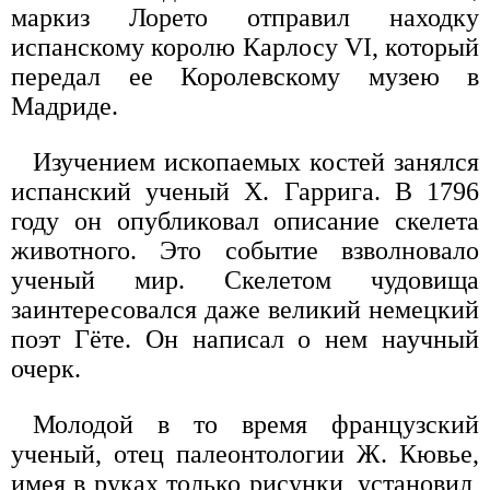
маркиз Лорето отправил находку
испанскому королю Карлосу VI, который
передал ее Королевскому музею в
Мадриде.
Изучением ископаемых костей занялся
испанский ученый X. Гаррига. В 1796
году он опубликовал описание скелета
животного. Это событие взволновало
ученый мир. Скелетом чудовища
заинтересовался даже великий немецкий
поэт Гёте. Он написал о нем научный
очерк.
Молодой в то время французский
ученый, отец палеонтологии Ж. Кювье,
имея в руках только рисунки, установил,