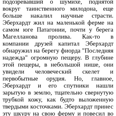
подозревавший о шумихе, поднятой
вокруг таинственного милодона, еще
больше накалил научные страсти.
Эберхардт жил на маленькой ферме на
самом юге Патагонии, почти у берега
Магелланова пролива. Как-то в
компании друзей капитал Эберхардт
обнаружил на берегу фиорда "Последняя
надежда" огромную пещеру. В глубине
этой пещеры, в небольшой нише, они
увидели человеческий скелет и
первобытные орудия. Но, главное,
Эберхардт и его спутники нашли
зарытую в землю, тщательно свернутую
трубкой кожу, как будто выложенную
твердыми косточками. Эберхардт принес
эту шкуру на свою ферму и повесил во