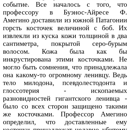
событие. Все началось с того, что
профессору в Буэнос-Айресе Ф.
Амегино доставили из южной Патагонии
горсть косточек величиной с боб. Их
извлекли из куска кожи толщиной в два
сантиметра, покрытой серо-бурым
волосом. Кожа была как бы
инкрустирована этими косточками. Не
могло быть сомнения, что принадлежала
она какому-то огромному ленивцу. Ведь
тело милодона, псевдолестодонта и
глоссотерия - ископаемых
разновидностей гигантского ленивца -
было со всех сторон защищено такими
же косточками. Профессор Амегино
определил, что доставленные ему
косточки принадлежат недавно убитому